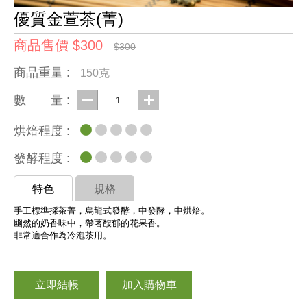
優質金萱茶(菁)
商品售價 $300
$300
商品重量 :
150克
數 量 :
烘焙程度 :
發酵程度 :
特色
規格
手工標準採茶菁，烏龍式發酵，中發酵，中烘焙。
幽然的奶香味中，帶著馥郁的花果香。
非常適合作為冷泡茶用。
立即結帳
加入購物車